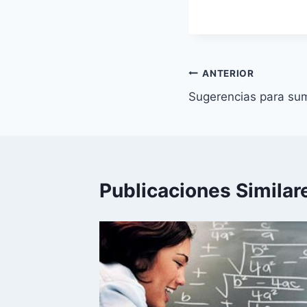
Navegación
ANTERIOR
Sugerencias para suma
de
entradas
Publicaciones Similar