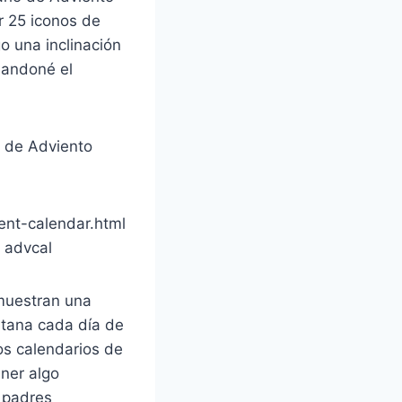
r 25 iconos de
o una inclinación
bandoné el
o de Adviento
nt-calendar.html
/ advcal
 muestran una
ntana cada día de
os calendarios de
ener algo
 padres