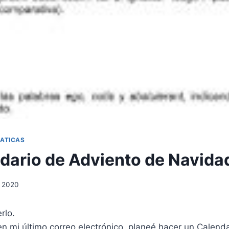
ATICAS
dario de Adviento de Navida
7, 2020
rlo.
 mi último correo electrónico, planeé hacer un Calend