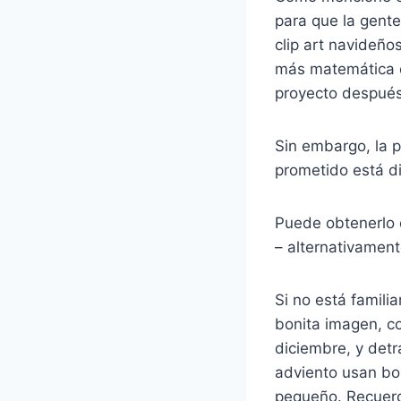
para que la gente
clip art navideño
más matemática qu
proyecto después 
Sin embargo, la p
prometido está di
Puede obtenerlo 
– alternativamente
Si no está famil
bonita imagen, c
diciembre, y det
adviento usan bol
pequeño. Recuerd