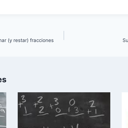
r (y restar) fracciones
Su
es