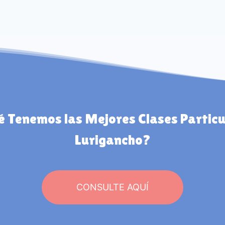
é Tenemos las Mejores Clases Particu
Lurigancho?
CONSULTE AQUÍ