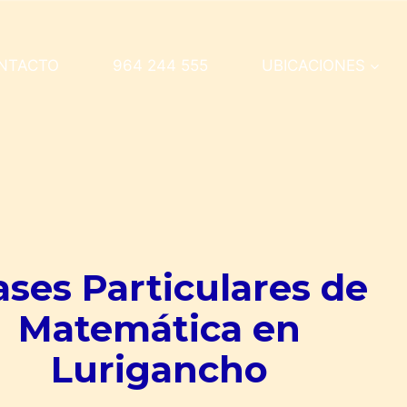
NTACTO
964 244 555
UBICACIONES
ases Particulares de
Matemática en
Lurigancho