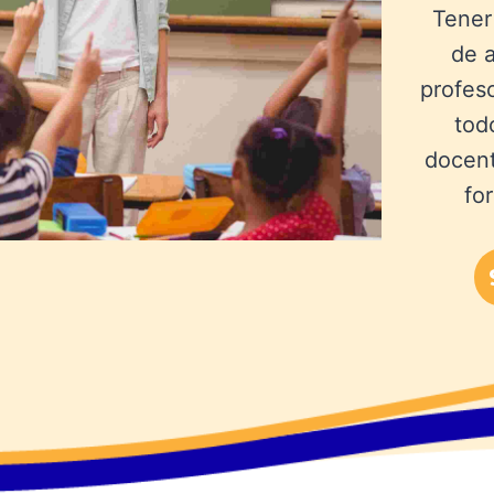
Tener 
de 
profes
tod
docent
fo