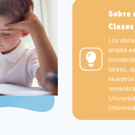
Sobre 
Clases
Los doce
amplia ex
brindand
tareas, 
Nuestros
renombra
Universi
Universid