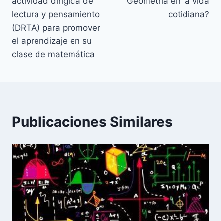
actividad dirigida de
Geometría en la vida
entradas
lectura y pensamiento
cotidiana?
(DRTA) para promover
el aprendizaje en su
clase de matemática
Publicaciones Similares