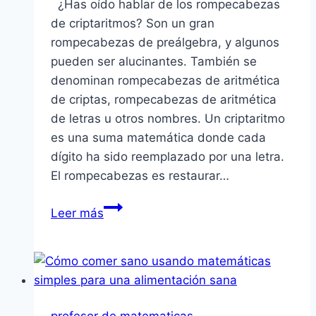
¿Has oído hablar de los rompecabezas
de criptaritmos? Son un gran
rompecabezas de preálgebra, y algunos
pueden ser alucinantes. También se
denominan rompecabezas de aritmética
de criptas, rompecabezas de aritmética
de letras u otros nombres. Un criptaritmo
es una suma matemática donde cada
dígito ha sido reemplazado por una letra.
El rompecabezas es restaurar…
4
Leer más
millones
de
criptaritmos
en
línea
profesor de matematicas