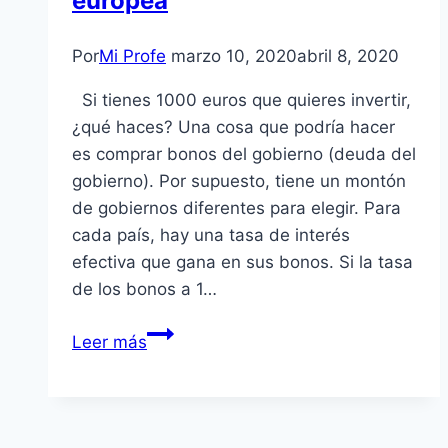
europea
Por
Mi Profe
marzo 10, 2020
abril 8, 2020
Si tienes 1000 euros que quieres invertir,
¿qué haces? Una cosa que podría hacer
es comprar bonos del gobierno (deuda del
gobierno). Por supuesto, tiene un montón
de gobiernos diferentes para elegir. Para
cada país, hay una tasa de interés
efectiva que gana en sus bonos. Si la tasa
de los bonos a 1…
La
Leer más
matemática
de
la
deuda