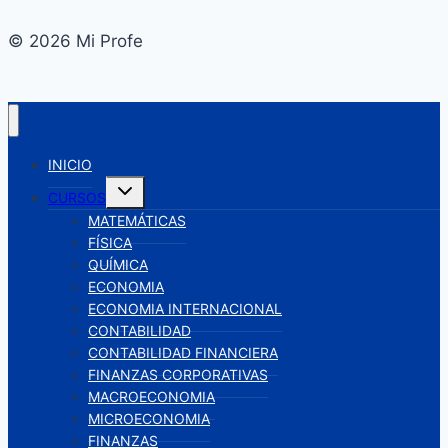
europea
© 2026 Mi Profe
INICIO
Alternar
CURSOS
menú
hijo
MATEMÁTICAS
FÍSICA
QUÍMICA
ECONOMIA
ECONOMIA INTERNACIONAL
CONTABILIDAD
CONTABILIDAD FINANCIERA
FINANZAS CORPORATIVAS
MACROECONOMIA
MICROECONOMIA
FINANZAS