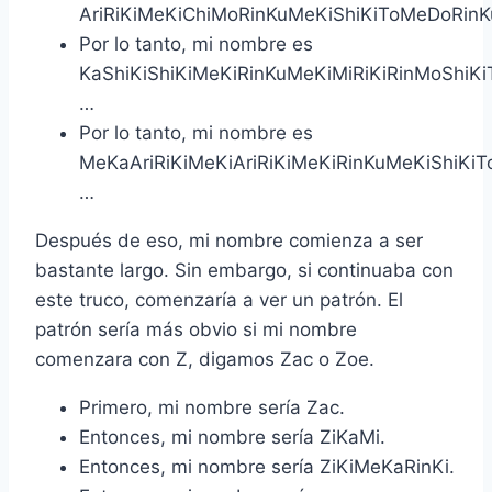
AriRiKiMeKiChiMoRinKuMeKiShiKiToMeDoRin
Por lo tanto, mi nombre es
KaShiKiShiKiMeKiRinKuMeKiMiRiKiRinMoShiK
…
Por lo tanto, mi nombre es
MeKaAriRiKiMeKiAriRiKiMeKiRinKuMeKiShiKi
…
Después de eso, mi nombre comienza a ser
bastante largo. Sin embargo, si continuaba con
este truco, comenzaría a ver un patrón. El
patrón sería más obvio si mi nombre
comenzara con Z, digamos Zac o Zoe.
Primero, mi nombre sería Zac.
Entonces, mi nombre sería ZiKaMi.
Entonces, mi nombre sería ZiKiMeKaRinKi.