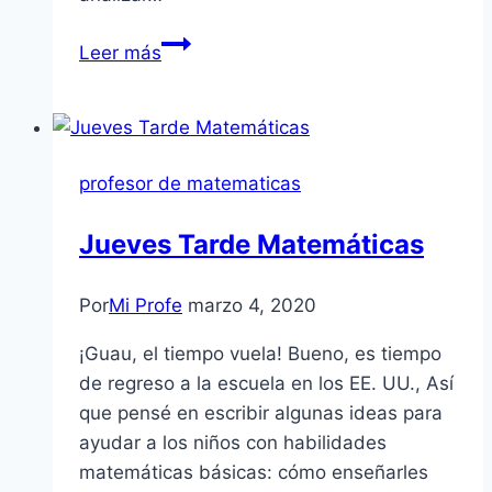
Cómo
Leer más
comer
sano
usando
matemáticas
profesor de matematicas
simples
para
Jueves Tarde Matemáticas
una
alimentación
Por
Mi Profe
marzo 4, 2020
sana
¡Guau, el tiempo vuela! Bueno, es tiempo
de regreso a la escuela en los EE. UU., Así
que pensé en escribir algunas ideas para
ayudar a los niños con habilidades
matemáticas básicas: cómo enseñarles