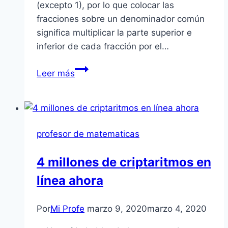
(excepto 1), por lo que colocar las
fracciones sobre un denominador común
significa multiplicar la parte superior e
inferior de cada fracción por el…
Sugerencias
Leer más
para
sumar
(y
restar)
profesor de matematicas
fracciones
4 millones de criptaritmos en
línea ahora
Por
Mi Profe
marzo 9, 2020
marzo 4, 2020