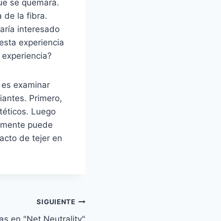
que se quemará.
 de la fibra.
aría interesado
esta experiencia
 experiencia?
s es examinar
iantes. Primero,
ntéticos. Luego
nalmente puede
acto de tejer en
SIGUIENTE
s en "Net Neutrality"