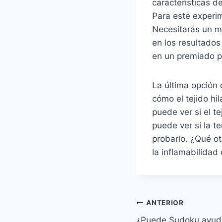
características d
Para este experime
Necesitarás un m
en los resultado
en un premiado pr
La última opción
cómo el tejido hi
puede ver si el t
puede ver si la te
probarlo. ¿Qué ot
la inflamabilidad
Navegación
ANTERIOR
¿Puede Sudoku ayuda