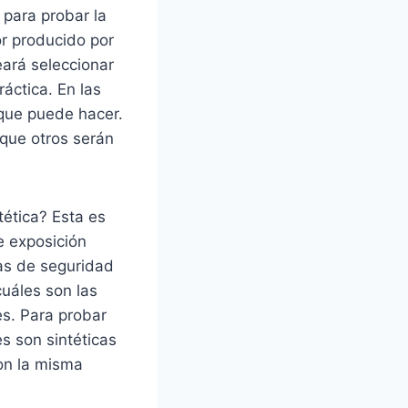
para probar la
r producido por
eará seleccionar
áctica. En las
 que puede hacer.
 que otros serán
tética? Esta es
e exposición
ias de seguridad
cuáles son las
s. Para probar
es son sintéticas
con la misma